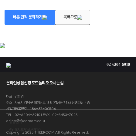
빠른 견적 문의하기
목록으로
02-6204-6910
온라인상담신청
포트폴리오
오시는길
대표 : 강희영
주소 : 서울시 강남구 테헤란로 138 (역삼동 736) 성홍타워 4층
사업자등록번호 : 486-87-00506
TEL : 02-6204-6910 | FAX : 02-3453-7025
dhlee@theeroom.co.kr
상담전화
02-6204-6910
Copyrights 2025 THEEROOM All Rights Reserved.