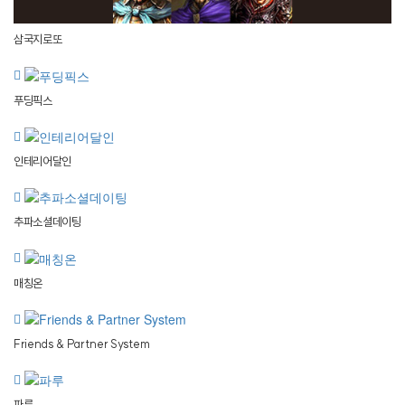
삼국지로또
푸딩픽스
인테리어달인
추파소셜데이팅
매칭온
Friends & Partner System
파루