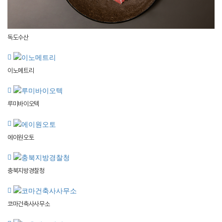
독도수산
이노메트리
루미바이오텍
에이원오토
충북지방경찰청
코마건축사사무소