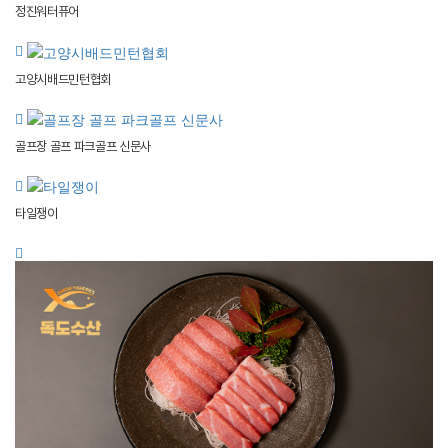
정진워터퓨어
고양시배드민턴협회
골프장 골프 파크골프 신문사
타일쟁이