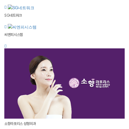
SG네트워크
씨엔피시스템
소향라포리스 성형외과