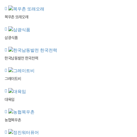
목우촌 또래오래
삼광식품
한국남동발전 한국전력
그레이트비
대육임
농협목우촌