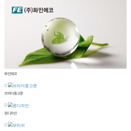
화인에코
브라더중고폰
원디자인